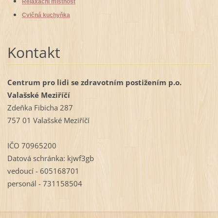
Relaxační místnost
Cvičná kuchyňka
Kontakt
Centrum pro lidi se zdravotním postižením p.o.
Valašské Meziříčí
Zdeňka Fibicha 287
757 01 Valašské Meziříčí
IČO 70965200
Datová schránka: kjwf3gb
vedoucí - 605168701
personál - 731158504