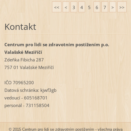
<<
<
3
4
5
6
7
>
>>
Kontakt
Centrum pro lidi se zdravotním postižením p.o.
Valašské Meziříčí
Zdeňka Fibicha 287
757 01 Valašské Meziříčí
IČO 70965200
Datová schránka: kjwf3gb
vedoucí - 605168701
personál - 731158504
© 2015 Centrum pro lidi se zdravotním postižením - všechna práva