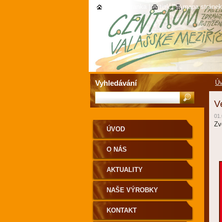
úvodní stránka
|
tisk
|
mapa stránek
Vyhledávání
Ú
V
01.
Zv
ÚVOD
O NÁS
AKTUALITY
NAŠE VÝROBKY
KONTAKT