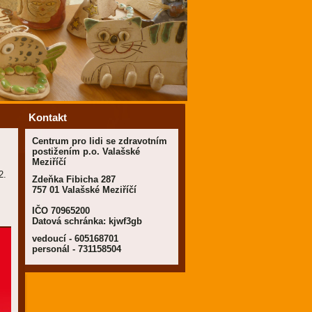
Kontakt
Centrum pro lidi se zdravotním
postižením p.o. Valašské
Meziříčí
2.
Zdeňka Fibicha 287
757 01 Valašské Meziříčí
IČO 70965200
Datová schránka: kjwf3gb
vedoucí - 605168701
personál - 731158504