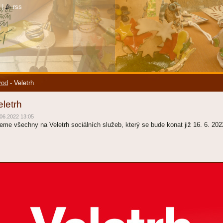
|
rss
vod
-
Veletrh
eletrh
06.2022 13:05
eme všechny na Veletrh sociálních služeb, který se bude konat již 16. 6. 202