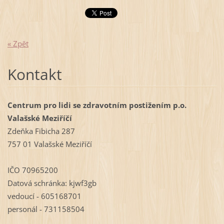
« Zpět
Kontakt
Centrum pro lidi se zdravotním postižením p.o.
Valašské Meziříčí
Zdeňka Fibicha 287
757 01 Valašské Meziříčí
IČO 70965200
Datová schránka: kjwf3gb
vedoucí - 605168701
personál - 731158504