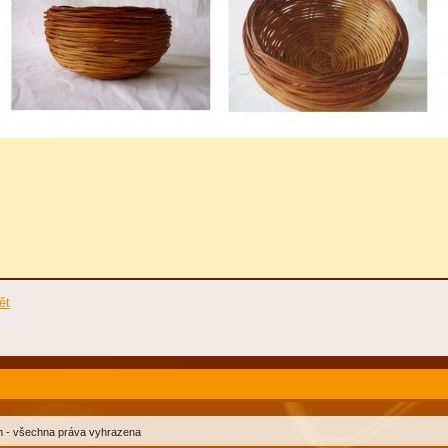
ět
ím - všechna práva vyhrazena