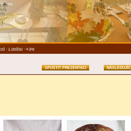
|
rss
vod
-
z pedigu
-
a.jpg
SPUSTIT PREZENTACI
NÁSLEDUJÍC