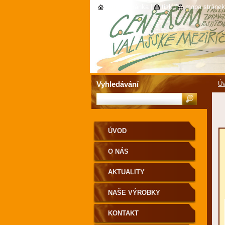
úvodní stránka
|
tisk
|
mapa stránek
Vyhledávání
Ú
ÚVOD
O NÁS
AKTUALITY
NAŠE VÝROBKY
KONTAKT