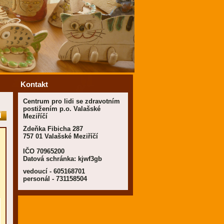
Kontakt
Centrum pro lidi se zdravotním
postižením p.o. Valašské
Í
Meziříčí
Zdeňka Fibicha 287
757 01 Valašské Meziříčí
IČO 70965200
Datová schránka: kjwf3gb
vedoucí - 605168701
personál - 731158504