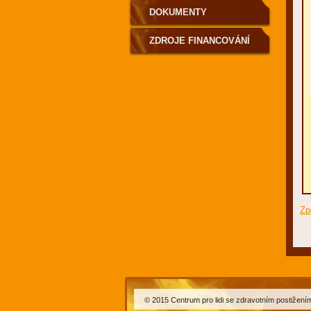
DOKUMENTY
ZDROJE FINANCOVÁNÍ
SLUŽBY
Zp
© 2015 Centrum pro lidi se zdravotním postižen