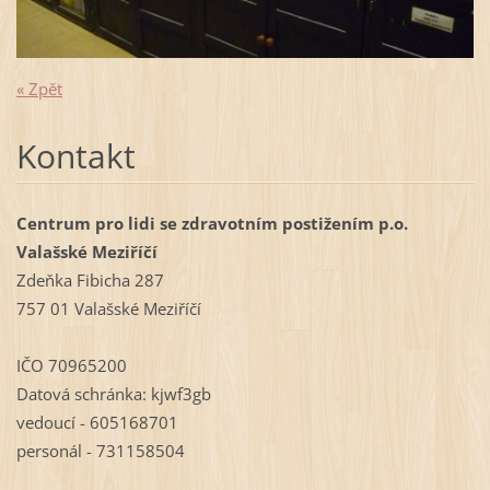
« Zpět
Kontakt
Centrum pro lidi se zdravotním postižením p.o.
Valašské Meziříčí
Zdeňka Fibicha 287
757 01 Valašské Meziříčí
IČO 70965200
Datová schránka: kjwf3gb
vedoucí - 605168701
personál - 731158504